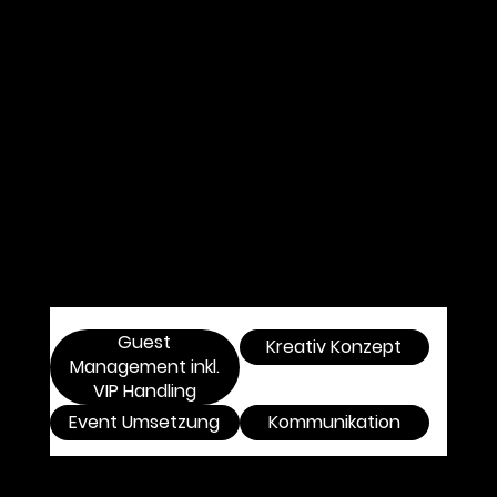
arbeiten wir ganzheitliche Konzepte aus und
übernehmen die Projektleitung vor und
während des Events sowie die Nacharbeit.
Dazu gehören die Akquise von
Dienstleistern, Kooperationspartnern und
Sponsoren, die Koordination aller
Projektbeteiligten sowie die Gästeliste mit
den passenden prominenten Gesichtern für
jeden Anlass. Das Versenden von
Einladungen und Seedings sowie die
Reisekoordination der Gäste wird bei uns
zum Teil des Events.
Guest
Kreativ Konzept
Management inkl.
VIP Handling
Event Umsetzung
Kommunikation