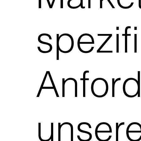
spezif
Anfor
unsere