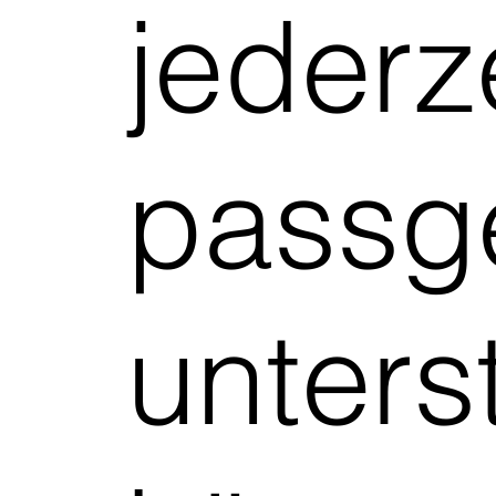
jederz
passg
unters