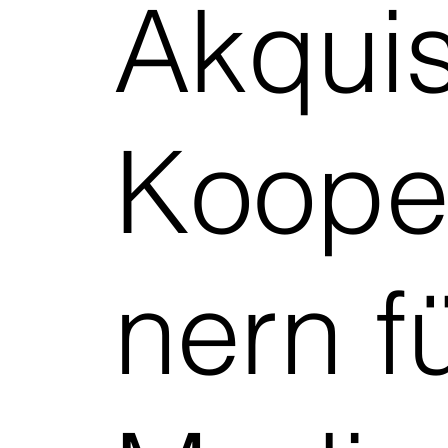
Akqui
Kooper
nern f