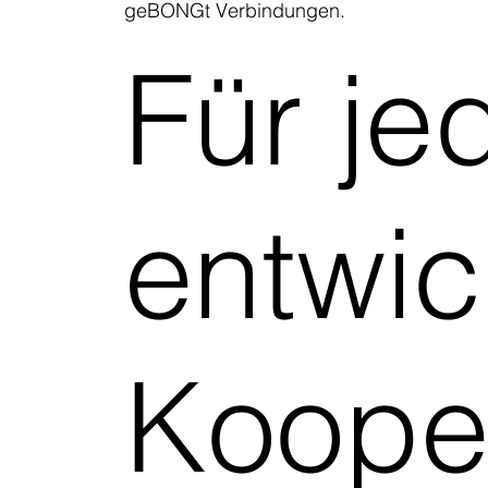
geBONGt Verbindungen.
Für je
entwic
Koope